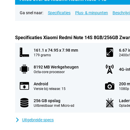
Ga snel naar:
Specificaties
Plus- & minpunten
Beschrijv
Specificaties Xiaomi Redmi Note 14S 8GB/256GB Zwar
161.1 x 74.95 x 7.98 mm
6.67 
179 grams
2400x1
8192 MB Werkgeheugen
4G-in
Octa-core processor
Android
200 m
Versie bij release: 15
1080p 
256 GB opslag
Lader
Uitbreidbaar met Micro-sd
Oplade
Uitgebreide specs