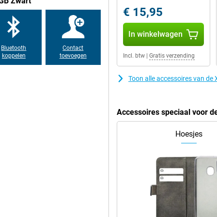
6GB Zwart
€ 15,95
In winkelwagen
Bluetooth
Contact
koppelen
toevoegen
Incl. btw
|
Gratis verzending
Toon alle accessoires van d
Accessoires speciaal voor 
Hoesjes