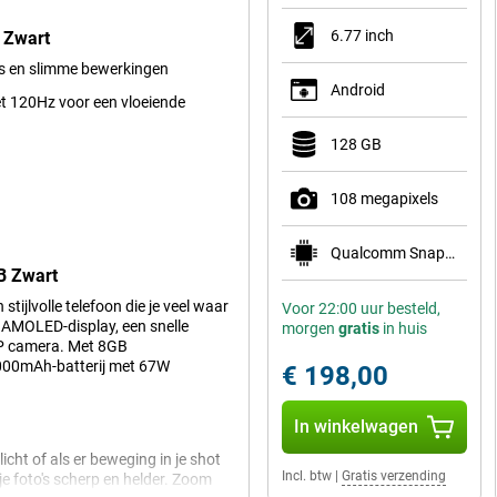
6.77 inch
 Zwart
’s en slimme bewerkingen
Android
t 120Hz voor een vloeiende
128 GB
108 megapixels
Qualcomm Snapdragon 6 Gen 3 Mobile Platform
B Zwart
ijlvolle telefoon die je veel waar
Voor 22:00 uur besteld,
ch AMOLED-display, een snelle
morgen
gratis
in huis
MP camera. Met 8GB
5000mAh-batterij met 67W
€ 198,00
In winkelwagen
icht of als er beweging in je shot
Incl. btw
|
Gratis verzending
 je foto's scherp en helder. Zoom