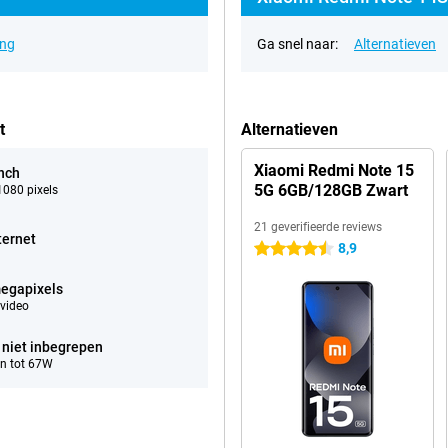
ing
Ga snel naar:
Alternatieven
t
Alternatieven
Xiaomi Redmi Note 15
inch
5G 6GB/128GB Zwart
080 pixels
21 geverifieerde reviews
ternet
8,9
4.5 sterren
egapixels
video
 niet inbegrepen
n tot 67W