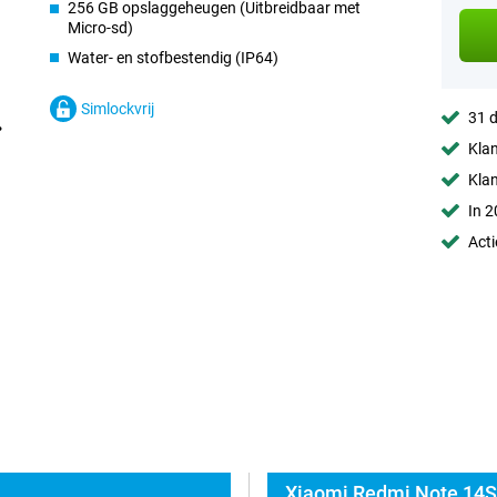
256 GB opslaggeheugen (Uitbreidbaar met
Micro-sd)
Water- en stofbestendig (IP64)
Simlockvrij
31 d
Klan
Kla
In 2
Acti
Xiaomi Redmi Note 14S 