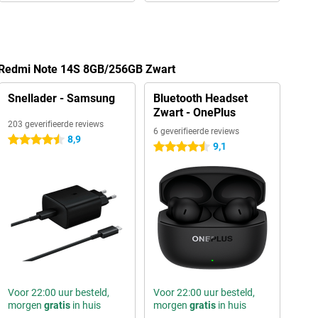
i Redmi Note 14S 8GB/256GB Zwart
Snellader - Samsung
Bluetooth Headset
Zwart - OnePlus
203 geverifieerde reviews
6 geverifieerde reviews
8,9
4.5 sterren
9,1
4.5 sterren
Voor 22:00 uur besteld,
Voor 22:00 uur besteld,
morgen
gratis
in huis
morgen
gratis
in huis