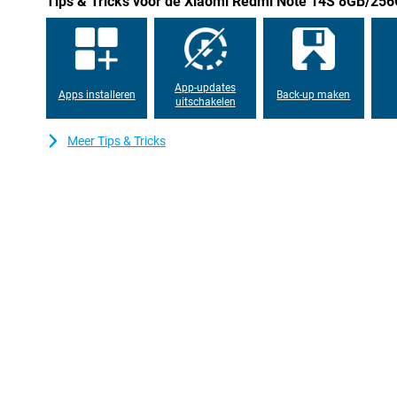
Tips & Tricks voor de Xiaomi Redmi Note 14S 8GB/25
App-updates
Apps installeren
Back-up maken
uitschakelen
Meer Tips & Tricks