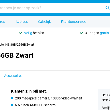
res
Tablets
Zakelijk
Klantenservice
Veilig
betalen
31 dagen
gratis
ote 14S 8GB/256GB Zwart
56GB Zwart
Accessoires
Klanten zijn blij met:
De Xi
200 megapixel camera, 1080p videokwaliteit
lever
6.67 inch AMOLED scherm
Bekij