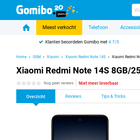
Meest verkocht
Telefoon
Accessoi
Klanten beoordelen Gomibo met
4.7/5
Home
GSM
Xiaomi
Xiaomi Redmi Note 14S
Xiaomi Redmi N
Xiaomi Redmi Note 14S 8GB/2
Niet meer leverbaar
0 sterren
Nog geen reviews
Reviews
Tips & Tricks
Overzicht