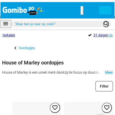
ig
betalen
31 dagen
gra
Oordopjes
House of Marley oordopjes
House of Marley is een uniek merk dankzij de focus op duurzaamheid. B
Meer
Filter