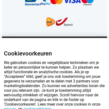
Genoemde prijzen op deze pagina zijn inclusief btw, tenzij anders vermeld.
Prijzen zijn exclusief verzendkosten.
Cookievoorkeuren
*Genoemde levertijden gelden niet voor alle producten of verzendmethoden:
meer informatie.
We gebruiken cookies en vergelijkbare technieken om je
beter en persoonlijker te kunnen helpen. Zo plaatsen we
altijd functionele en analytische cookies. Als je op
|
|
|
Over Gomibo.be
Privacy
Impressum
“Accepteren” klikt, geef je ons ook toestemming om jouw
gegevens te verzamelen en te delen met 3 partners voor
|
|
marketingdoeleinden. Zo kunnen we advertenties tonen die
Algemene voorwaarden
Cookievoorkeuren
voor jou relevant zijn. Je kunt je toestemming altijd
©
2026
Gomibo.be
eenvoudig intrekken of wijzigen. Scroll hiervoor naar de
onderkant van de pagina en klik in de footer op
'Cookievoorkeuren'. Lees meer over onze cookies in onze
privacy-
en
cookieverklaring
.