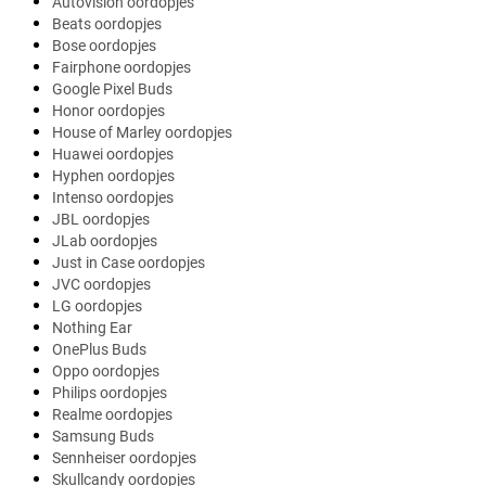
Autovision oordopjes
Beats oordopjes
Bose oordopjes
Fairphone oordopjes
Google Pixel Buds
Honor oordopjes
House of Marley oordopjes
Huawei oordopjes
Hyphen oordopjes
Intenso oordopjes
JBL oordopjes
JLab oordopjes
Just in Case oordopjes
JVC oordopjes
LG oordopjes
Nothing Ear
OnePlus Buds
Oppo oordopjes
Philips oordopjes
Realme oordopjes
Samsung Buds
Sennheiser oordopjes
Skullcandy oordopjes