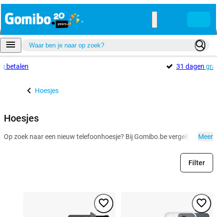
ig
betalen
31 dagen
gra
Hoesjes
Hoesjes
Op zoek naar een nieuw telefoonhoesje? Bij Gomibo.be vergelijk je eenvou
Meer
Filter