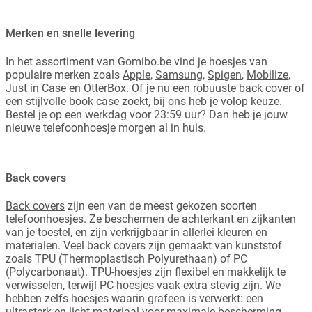
Merken en snelle levering
In het assortiment van Gomibo.be vind je hoesjes van
populaire merken zoals
Apple
,
Samsung
,
Spigen
,
Mobilize
,
Just in Case
en
OtterBox
. Of je nu een robuuste back cover of
een stijlvolle book case zoekt, bij ons heb je volop keuze.
Bestel je op een werkdag voor 23:59 uur? Dan heb je jouw
nieuwe telefoonhoesje morgen al in huis.
Back covers
Back covers
zijn een van de meest gekozen soorten
telefoonhoesjes. Ze beschermen de achterkant en zijkanten
van je toestel, en zijn verkrijgbaar in allerlei kleuren en
materialen. Veel back covers zijn gemaakt van kunststof
zoals TPU (Thermoplastisch Polyurethaan) of PC
(Polycarbonaat). TPU-hoesjes zijn flexibel en makkelijk te
verwisselen, terwijl PC-hoesjes vaak extra stevig zijn. We
hebben zelfs hoesjes waarin grafeen is verwerkt: een
ultrasterk en licht materiaal voor maximale bescherming.