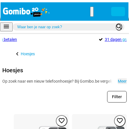
ig
betalen
31 dagen
gra
Hoesjes
Hoesjes
Op zoek naar een nieuw telefoonhoesje? Bij Gomibo.be vergelijk je eenvou
Meer
Filter