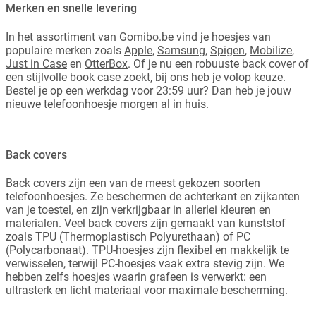
Merken en snelle levering
In het assortiment van Gomibo.be vind je hoesjes van
populaire merken zoals
Apple
,
Samsung
,
Spigen
,
Mobilize
,
Just in Case
en
OtterBox
. Of je nu een robuuste back cover of
een stijlvolle book case zoekt, bij ons heb je volop keuze.
Bestel je op een werkdag voor 23:59 uur? Dan heb je jouw
nieuwe telefoonhoesje morgen al in huis.
Back covers
Back covers
zijn een van de meest gekozen soorten
telefoonhoesjes. Ze beschermen de achterkant en zijkanten
van je toestel, en zijn verkrijgbaar in allerlei kleuren en
materialen. Veel back covers zijn gemaakt van kunststof
zoals TPU (Thermoplastisch Polyurethaan) of PC
(Polycarbonaat). TPU-hoesjes zijn flexibel en makkelijk te
verwisselen, terwijl PC-hoesjes vaak extra stevig zijn. We
hebben zelfs hoesjes waarin grafeen is verwerkt: een
ultrasterk en licht materiaal voor maximale bescherming.